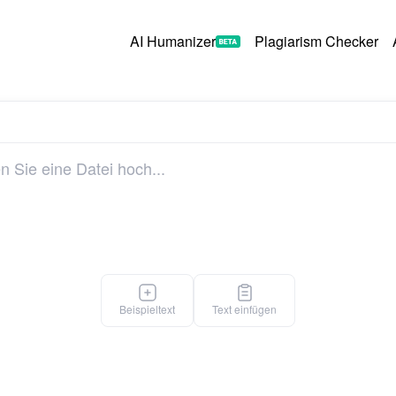
AI Humanizer
Plagiarism Checker
Beispieltext
Text einfügen