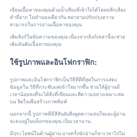
เขียนเนื้อหาของคุณด้วยน้ำเสียงที่เข้าใจได้โดยหลีกเลี่ยง
คำที่ยาก ในทำนองเดียวกัน พยายามปรับปรุงความ
สามารถในการอ่านเนื้อหาของคุณ
เพิ่มลิงก์ในข้อความของคุณ เนื่องจากลิงก์เหล่านี้จะช่วย
เพิ่มอันดับเนื้อหาของคุณ
ใช้รูปภาพและอินโฟกราฟิก:
รูปภาพและอินโฟกราฟิกเป็นวิธีที่ดีที่สุดในการแสดง
ข้อมูลใน วิธีที่กระชับแต่เข้าใจมากขึ้น ช่วยให้ผู้อ่านมี
เวลาน้อยลงที่จะได้สิ่งที่เขียนและตีความอย่างเหมาะสม
บน จิตใจเพื่อสร้างภาพพิมพ์
นอกจากนี้ รูปภาพที่มีสีสันยังดึงดูดความสนใจและผู้อ่าน
จะคงอยู่ในบล็อกของคุณ เป็นเวลานาน.
มีประโยชน์ในด้านผู้อ่าน บางครั้งนักอ่านก็หาเวลาไปไม่