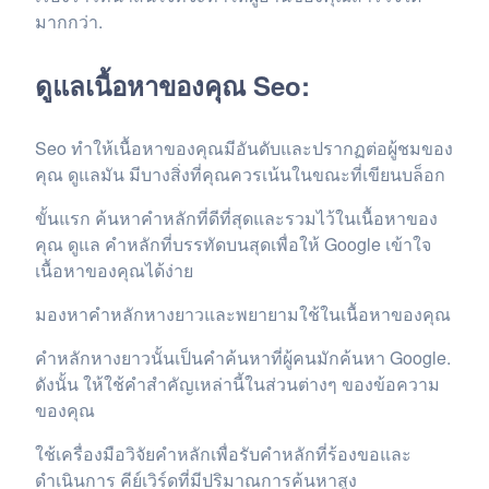
มากกว่า.
ดูแลเนื้อหาของคุณ Seo:
Seo ทำให้เนื้อหาของคุณมีอันดับและปรากฏต่อผู้ชมของ
คุณ ดูแลมัน มีบางสิ่งที่คุณควรเน้นในขณะที่เขียนบล็อก
ขั้นแรก ค้นหาคำหลักที่ดีที่สุดและรวมไว้ในเนื้อหาของ
คุณ ดูแล คำหลักที่บรรทัดบนสุดเพื่อให้ Google เข้าใจ
เนื้อหาของคุณได้ง่าย
มองหาคำหลักหางยาวและพยายามใช้ในเนื้อหาของคุณ
คำหลักหางยาวนั้นเป็นคำค้นหาที่ผู้คนมักค้นหา Google.
ดังนั้น ให้ใช้คำสำคัญเหล่านี้ในส่วนต่างๆ ของข้อความ
ของคุณ
ใช้เครื่องมือวิจัยคำหลักเพื่อรับคำหลักที่ร้องขอและ
ดำเนินการ คีย์เวิร์ดที่มีปริมาณการค้นหาสูง