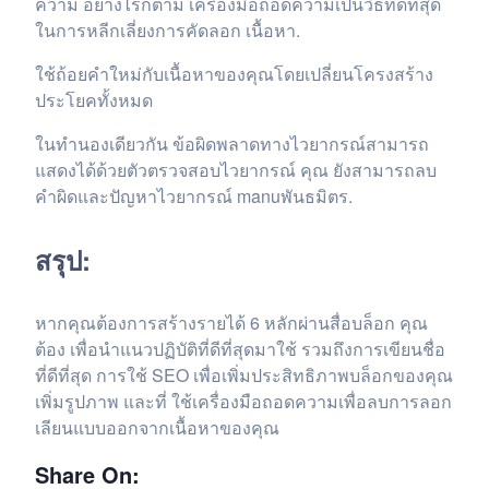
ความ อย่างไรก็ตาม เครื่องมือถอดความเป็นวิธีที่ดีที่สุด
ในการหลีกเลี่ยงการคัดลอก เนื้อหา.
ใช้ถ้อยคำใหม่กับเนื้อหาของคุณโดยเปลี่ยนโครงสร้าง
ประโยคทั้งหมด
ในทำนองเดียวกัน ข้อผิดพลาดทางไวยากรณ์สามารถ
แสดงได้ด้วยตัวตรวจสอบไวยากรณ์ คุณ ยังสามารถลบ
คำผิดและปัญหาไวยากรณ์ manuพันธมิตร.
สรุป:
หากคุณต้องการสร้างรายได้ 6 หลักผ่านสื่อบล็อก คุณ
ต้อง เพื่อนำแนวปฏิบัติที่ดีที่สุดมาใช้ รวมถึงการเขียนชื่อ
ที่ดีที่สุด การใช้ SEO เพื่อเพิ่มประสิทธิภาพบล็อกของคุณ
เพิ่มรูปภาพ และที่ ใช้เครื่องมือถอดความเพื่อลบการลอก
เลียนแบบออกจากเนื้อหาของคุณ
Share On: