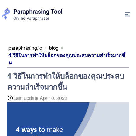
paraphrasing.io
blog
4 วิธีในการทำให้บล็อกของคุณประสบความสำเร็จมากขึ้
น
4 วิธีในการทำให้บล็อกของคุณประสบ
ความสำเร็จมากขึ้น
Last update Apr 10, 2022