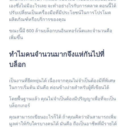
เองซึ่งไม่มีอะไรเลย จะทำอย่างไรกับการตลาด ตอนนี้ได้
ปรับเปลี่ยนเป็นเครื่องมือที่มีประโยชน์ในการโปรโมต
ผลิตภัณฑ์หรือบริการของคุณ
ขณะนี้มี 600 ล้านบล็อกบนอินเทอร์เน็ตและจำนวนคือ
เพิ่มขึ้น
ทำไมคนจำนวนมากจึงแห่กันไปที่
บล็อก
เป็นงานที่ยืดหยุ่นได้ เนื่องจากคุณไม่จำเป็นต้องมีที่พิเศษ
ในการเริ่มต้น มันคือ ค่อนข้างง่ายสำหรับผู้ที่เขียนได้
โดยพื้นฐานแล้ว คุณไม่จำเป็นต้องมีปริญญาเพื่อที่จะเป็น
บล็อกเกอร์
คุณสามารถเขียนอะไรก็ได้ ถ้าคุณคิดว่ามันสามารถเพิ่ม
มูลค่าให้กับใครบางคนได้ มันคือ ถือเป็นอาชีพที่มีรายได้