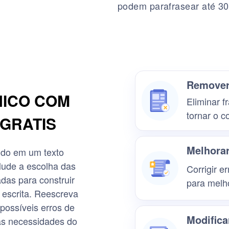
podem parafrasear até 30
Remover
NICO COM
Eliminar f
tornar o c
GRATIS
Melhorar
údo em um texto
Mude a escolha das
Corrigir e
das para construir
para melho
a escrita. Reescreva
 possíveis erros de
Modificar
às necessidades do