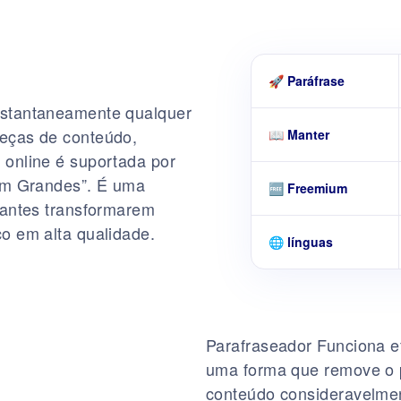
🚀 Paráfrase
instantaneamente qualquer
peças de conteúdo,
📖 Manter
 online é suportada por
gem Grandes”. É uma
🆓 Freemium
udantes transformarem
co em alta qualidade.
🌐 línguas
Parafraseador Funciona e
uma forma que remove o p
conteúdo consideravelmen