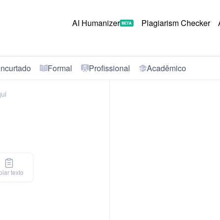
AI Humanizer
Plagiarism Checker
ncurtado
Formal
Profissional
Acadêmico
lar texto