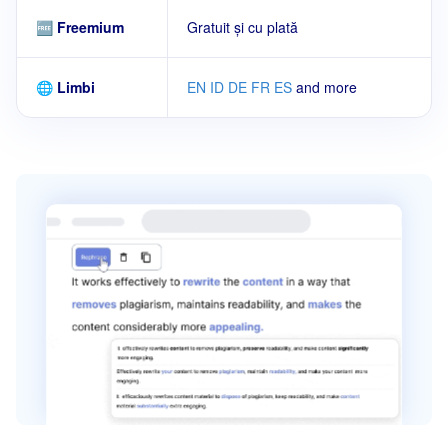
🆓 Freemium
Gratuit și cu plată
🌐 Limbi
EN
ID
DE
FR
ES
and more