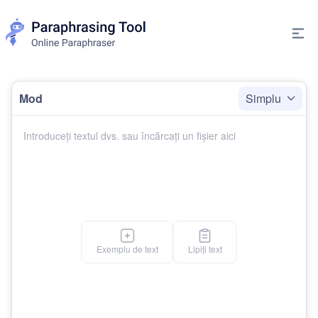
Mod
Simplu
Exemplu de text
Lipiți text